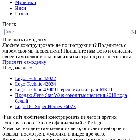
Мультики
Идеи
Разное
Поиск
Прислать самоделку
Любите конструировать не по инструкции? Поделитесь с
миром своими творениями! Пришлите нам фото и описание
своей самоделки и она появится на страницах нашего сайта!
Прислать самоделку!
Продажа лего
Lego Technic 42022
Lego Technic 42034
Lego Technic 42009 Передвижной кран MK II
Продаю Лего Star Wars сокол тысячелетия 2018 года
белый
Lego DC Super Heroes 76023
Фан-сайт любителей констрировать из лего и других
конструкторов. Это не официальный сайт lego.
У нас вы найдете самоделки из лего, описание наборов и
отзывы, посмотреть мультики и видео про лего.
Кроме этого у нас много всего интересного и полезного из