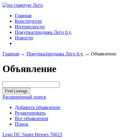
Главная
Конструктор
Интересности
Покупка/продажа Лего б.у.
Новости
Главная
→
Покупка/продажа Лего б.у.
→
Объявление
Объявление
Расширенный поиск
Добавить объявление
Редактировать
Все объявления
Поиск
Lego DC Super Heroes 76023