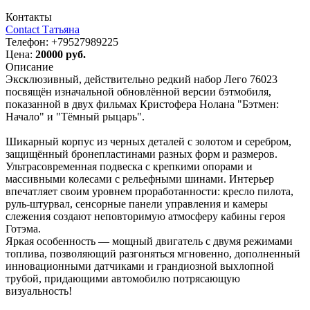
Контакты
Contact Татьяна
Телефон:
+79527989225
Цена:
20000 руб.
Описание
Эксклюзивный, действительно редкий набор Лего 76023
посвящён изначальной обновлённой версии бэтмобиля,
показанной в двух фильмах Кристофера Нолана "Бэтмен:
Начало" и "Тёмный рыцарь".
Шикарный корпус из черных деталей с золотом и серебром,
защищённый бронепластинами разных форм и размеров.
Ультрасовременная подвеска с крепкими опорами и
массивными колесами с рельефными шинами. Интерьер
впечатляет своим уровнем проработанности: кресло пилота,
руль-штурвал, сенсорные панели управления и камеры
слежения создают неповторимую атмосферу кабины героя
Готэма.
Яркая особенность — мощный двигатель с двумя режимами
топлива, позволяющий разгоняться мгновенно, дополненный
инновационными датчиками и грандиозной выхлопной
трубой, придающими автомобилю потрясающую
визуальность!