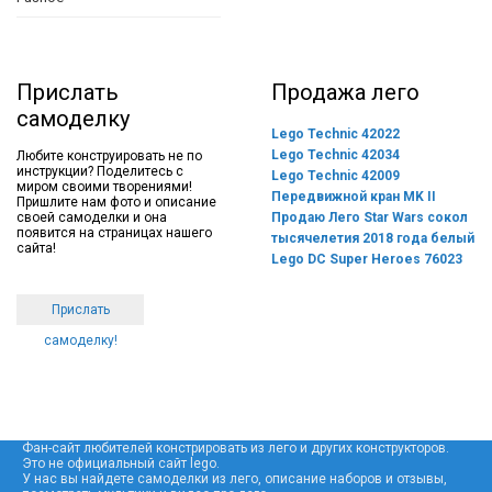
Прислать
Продажа лего
самоделку
Lego Technic 42022
Lego Technic 42034
Любите конструировать не по
инструкции? Поделитесь с
Lego Technic 42009
миром своими творениями!
Передвижной кран MK II
Пришлите нам фото и описание
своей самоделки и она
Продаю Лего Star Wars сокол
появится на страницах нашего
тысячелетия 2018 года белый
сайта!
Lego DC Super Heroes 76023
Прислать
самоделку!
Фан-сайт любителей констрировать из лего и других конструкторов.
Это не официальный сайт lego.
У нас вы найдете самоделки из лего, описание наборов и отзывы,