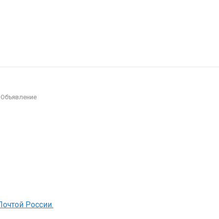
есности
Покупка/продажа Лего б.у.
Новости
→
Объявление
Почтой России.