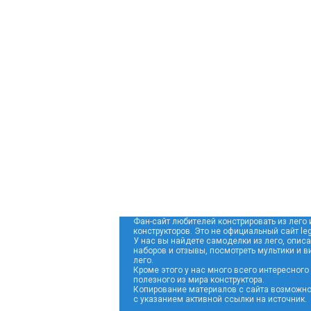
Фан-сайт любителей констрировать из лего 
конструкторов. Это не официальный сайт leg
У нас вы найдете самоделки из лего, опис
наборов и отзывы, посмотреть мультики и в
лего.
Кроме этого у нас много всего интересного
полезного из мира конструктора.
Копирование материалов с сайта возможно
с указанием активной ссылки на источник.