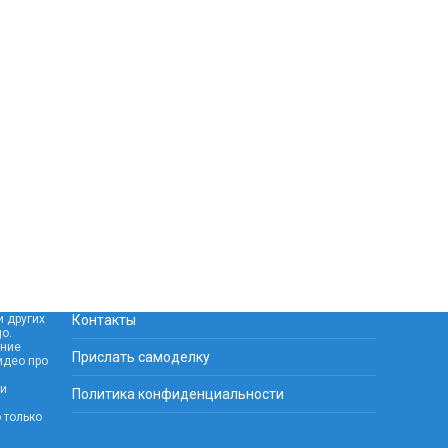
и других
Контакты
o.
ание
Прислать самоделку
идео про
 и
Политика конфиденциальности
 только