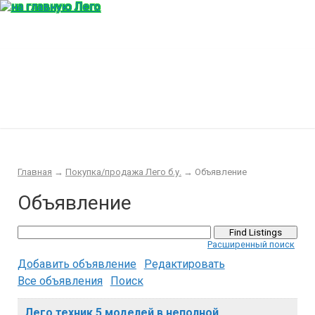
Главная
Конструктор
Интересности
Покупка/продажа Лего б.у.
Новости
Главная
→
Покупка/продажа Лего б.у.
→
Объявление
Объявление
Расширенный поиск
Добавить объявление
Редактировать
Все объявления
Поиск
Лего техник 5 моделей в неполной