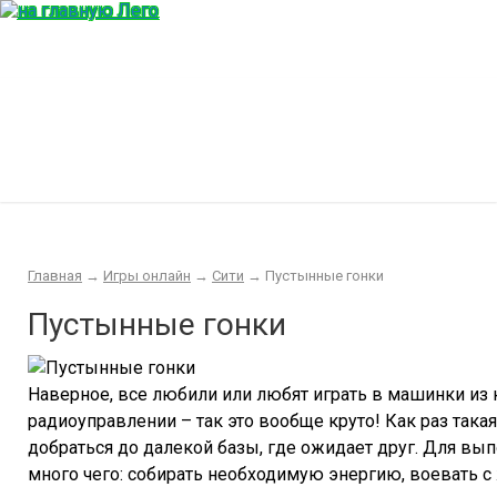
Главная
Конструктор
Интересности
Покупка/продажа Лего б.у.
Новости
Главная
→
Игры онлайн
→
Сити
→
Пустынные гонки
Пустынные гонки
Наверное, все любили или любят играть в машинки из к
радиоуправлении – так это вообще круто!
Как раз такая
добраться до далекой базы, где ожидает друг. Для вы
много чего: собирать необходимую энергию, воевать 