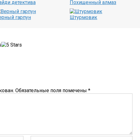
айди детектива
Похищенный алмаз
ерный гарпун
Штурмовик
кован.
Обязательные поля помечены
*