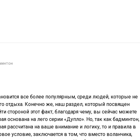
есности
Покупка/продажа Лего б.у.
Новости
минтон
ановится все более популярным, среди людей, которые не
ого отдыха. Конечно же, наш раздел, который посвящен
йти стороной этот факт, благодаря чему, вы сейчас можете
рая основана на лего серии «Дупло». Но, так как бадминтон,
рая рассчитана на ваше внимание и логику, то и правила в
рвое условие, заключается в том, что вместо воланчика,