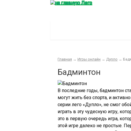
Главная
Конструктор
Интер
Главная
→
Игры онлайн
→
Дупло
→
Бад
Бадминтон
В последние годы, бадминтон ст
могут жить без спорта, и активн
серии лего «Дупло», не смог обо
играть в эту чудесную игру, кото
это в первую очередь игра, кото
этой игре далеко не простые. Пе