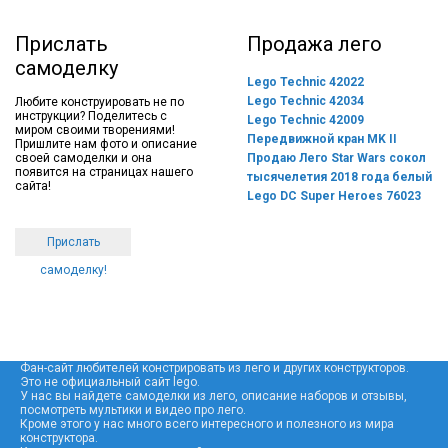
Прислать
Продажа лего
самоделку
Lego Technic 42022
Lego Technic 42034
Любите конструировать не по
инструкции? Поделитесь с
Lego Technic 42009
миром своими творениями!
Передвижной кран MK II
Пришлите нам фото и описание
своей самоделки и она
Продаю Лего Star Wars сокол
появится на страницах нашего
тысячелетия 2018 года белый
сайта!
Lego DC Super Heroes 76023
Прислать
самоделку!
Фан-сайт любителей констрировать из лего и других конструкторов.
Это не официальный сайт lego.
У нас вы найдете самоделки из лего, описание наборов и отзывы,
посмотреть мультики и видео про лего.
Кроме этого у нас много всего интересного и полезного из мира
конструктора.