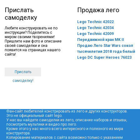
Прислать
Продажа лего
самоделку
Lego Technic 42022
Lego Technic 42034
Любите конструировать не по
инструкции? Поделитесь с
Lego Technic 42009
миром своими творениями!
Передвижной кран MK II
Пришлите нам фото и описание
своей самоделки и она
Продаю Лего Star Wars сокол
появится на страницах нашего
тысячелетия 2018 года белый
сайта!
Lego DC Super Heroes 76023
Прислать
самоделку!
Фан-сайт любителей констрировать из лего и других конструкторов.
Это не официальный сайт lego.
У нас вы найдете самоделки из лего, описание наборов и отзывы,
посмотреть мультики и видео про лего.
Кроме этого у нас много всего интересного и полезного из мира
конструктора.
Копирование материалов с сайта возможно только с указанием