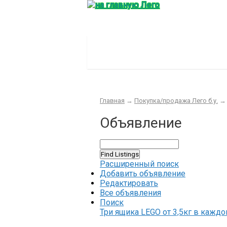
Главная
Конструктор
Интер
Главная
→
Покупка/продажа Лего б.у.
Объявление
Расширенный поиск
Добавить объявление
Редактировать
Все объявления
Поиск
Три ящика LEGO от 3,5кг в каждо