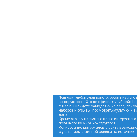
Фан-сайт любителей констрировать из лего 
конструкторов. Это не официальный сайт leg
У нас вы найдете самоделки из лего, опис
наборов и отзывы, посмотреть мультики и в
лего.
Кроме этого у нас много всего интересного
полезного из мира конструктора.
Копирование материалов с сайта возможно
с указанием активной ссылки на источник.