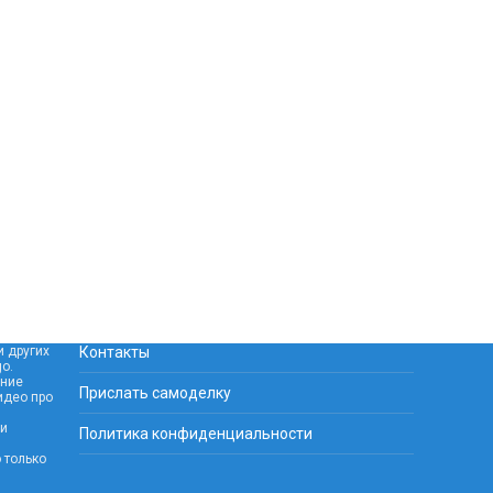
и других
Контакты
o.
ание
Прислать самоделку
идео про
 и
Политика конфиденциальности
 только