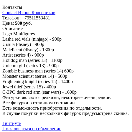
Контакты
Contact Игорь Колесников
Телефон:
+79511553481
Цена:
500 руб.
Описание
Lego Minifigures
Lasha red vials (ninjago) - 900р
Ursula (disney) - 900р
Maleficent (disney) - 1300р
Artist (series 4) - 900р
Hot dog man (series 13) - 1100р
Unicorn girl (series 13) - 900р
Zombie business man (series 14) 600р
Monster scientist (series 14) - 500р
Frightening knight (series 15) - 1400р
Jewel thief (series 15) - 400р
C-3PO dark red arm (star wars) - 1600р
Фигурки являются редкими, некоторые очень редкие.
Все фигурки в отличном состоянии.
Есть возможность приобретения по отдельности.
В случае покупки нескольких фигурок предусмотрена скидка.
Твитнуть
Пожаловаться на объявление