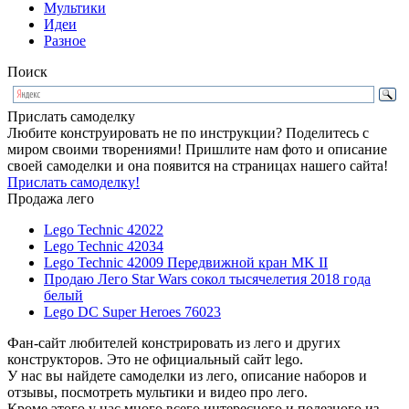
Мультики
Идеи
Разное
Поиск
Прислать самоделку
Любите конструировать не по инструкции? Поделитесь с
миром своими творениями! Пришлите нам фото и описание
своей самоделки и она появится на страницах нашего сайта!
Прислать самоделку!
Продажа лего
Lego Technic 42022
Lego Technic 42034
Lego Technic 42009 Передвижной кран MK II
Продаю Лего Star Wars сокол тысячелетия 2018 года
белый
Lego DC Super Heroes 76023
Фан-сайт любителей констрировать из лего и других
конструкторов. Это не официальный сайт lego.
У нас вы найдете самоделки из лего, описание наборов и
отзывы, посмотреть мультики и видео про лего.
Кроме этого у нас много всего интересного и полезного из