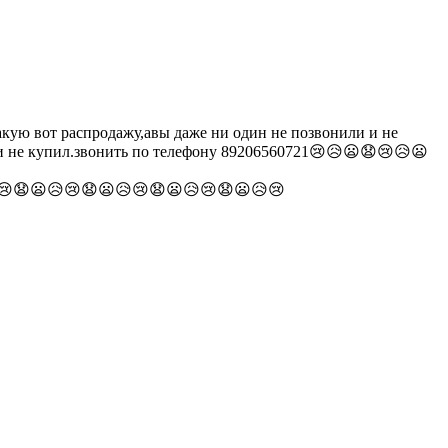
такую вот распродажу,авы даже ни один не позвонили и не
л и не купил.звонить по телефону 89206560721😢😥😦😧😢😥😦
😢😧😦😥😢😧😦😥😢😧😦😥😢😧😦😥😢