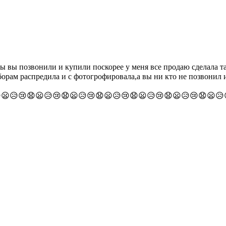
обы вы позвонили и купили поскорее у меня все продаю сделала 
аборам распредила и с фотогрофировала,а вы ни кто не позвони
😢😧😦😥😢😧😦😥😢😧😦😥😢😧😦😥😢😧😦😥😢😧😦😥😢😧😦