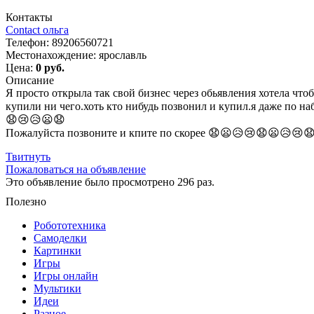
Контакты
Contact ольга
Телефон:
89206560721
Местонахождение:
ярославль
Цена:
0 руб.
Описание
Я просто открыла так свой бизнес через обьявления хотела чт
купили ни чего.хоть кто нибудь позвонил и купил.я даже по н
😧😢😥😦😧
Пожалуйста позвоните и кпите по скорее 😧😦😥😢😧😦😥
Твитнуть
Пожаловаться на объявление
Это объявление было просмотрено 296 раз.
Полезно
Робототехника
Самоделки
Картинки
Игры
Игры онлайн
Мультики
Идеи
Разное