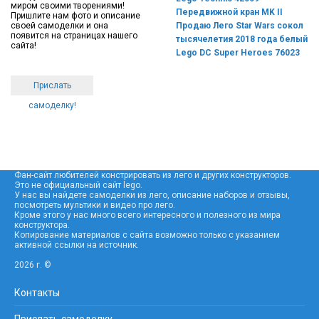
миром своими творениями!
Передвижной кран MK II
Пришлите нам фото и описание
своей самоделки и она
Продаю Лего Star Wars сокол
появится на страницах нашего
тысячелетия 2018 года белый
сайта!
Lego DC Super Heroes 76023
Прислать
самоделку!
Фан-сайт любителей констрировать из лего и других конструкторов.
Это не официальный сайт lego.
У нас вы найдете самоделки из лего, описание наборов и отзывы,
посмотреть мультики и видео про лего.
Кроме этого у нас много всего интересного и полезного из мира
конструктора.
Копирование материалов с сайта возможно только с указанием
активной ссылки на источник.
2026 г. ©
Контакты