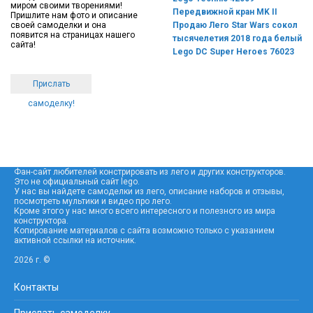
миром своими творениями!
Передвижной кран MK II
Пришлите нам фото и описание
своей самоделки и она
Продаю Лего Star Wars сокол
появится на страницах нашего
тысячелетия 2018 года белый
сайта!
Lego DC Super Heroes 76023
Прислать
самоделку!
Фан-сайт любителей констрировать из лего и других конструкторов.
Это не официальный сайт lego.
У нас вы найдете самоделки из лего, описание наборов и отзывы,
посмотреть мультики и видео про лего.
Кроме этого у нас много всего интересного и полезного из мира
конструктора.
Копирование материалов с сайта возможно только с указанием
активной ссылки на источник.
2026 г. ©
Контакты