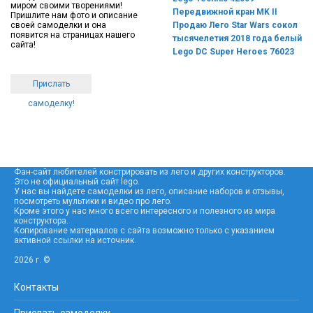
миром своими творениями!
Передвижной кран MK II
Пришлите нам фото и описание
своей самоделки и она
Продаю Лего Star Wars сокол
появится на страницах нашего
тысячелетия 2018 года белый
сайта!
Lego DC Super Heroes 76023
Прислать
самоделку!
Фан-сайт любителей констрировать из лего и других конструкторов.
Это не официальный сайт lego.
У нас вы найдете самоделки из лего, описание наборов и отзывы,
посмотреть мультики и видео про лего.
Кроме этого у нас много всего интересного и полезного из мира
конструктора.
Копирование материалов с сайта возможно только с указанием
активной ссылки на источник.
2026 г. ©
Контакты