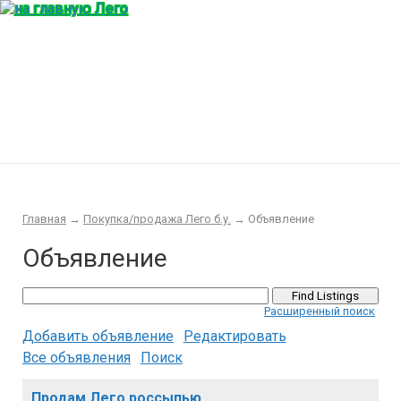
Главная
Конструктор
Интересности
Покупка/продажа Лего б.у.
Новости
Главная
→
Покупка/продажа Лего б.у.
→
Объявление
Объявление
Расширенный поиск
Добавить объявление
Редактировать
Все объявления
Поиск
Продам Лего россыпью