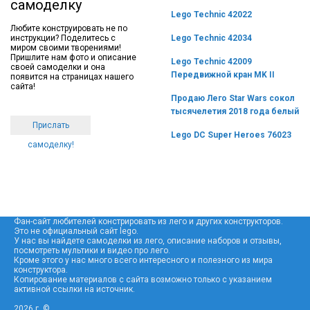
самоделку
Lego Technic 42022
Любите конструировать не по
инструкции? Поделитесь с
Lego Technic 42034
миром своими творениями!
Пришлите нам фото и описание
Lego Technic 42009
своей самоделки и она
Передвижной кран MK II
появится на страницах нашего
сайта!
Продаю Лего Star Wars сокол
тысячелетия 2018 года белый
Прислать
Lego DC Super Heroes 76023
самоделку!
Фан-сайт любителей констрировать из лего и других конструкторов.
Это не официальный сайт lego.
У нас вы найдете самоделки из лего, описание наборов и отзывы,
посмотреть мультики и видео про лего.
Кроме этого у нас много всего интересного и полезного из мира
конструктора.
Копирование материалов с сайта возможно только с указанием
активной ссылки на источник.
2026 г. ©