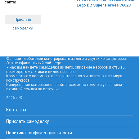
сайта!
Lego DC Super Heroes 76023
Прислать
самоделку!
Фан-сайт любителей констрировать из лего и других конструкторов.
Это не официальный сайт lego.
У нас вы найдете самоделки из лего, описание наборов и отзывы,
посмотреть мультики и видео про лего.
Кроме этого у нас много всего интересного и полезного из мира
конструктора.
Копирование материалов с сайта возможно только с указанием
активной ссылки на источник.
2026 г. ©
Контакты
Прислать самоделку
Политика конфиденциальности