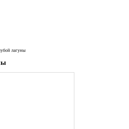
олубой лагуны
ны