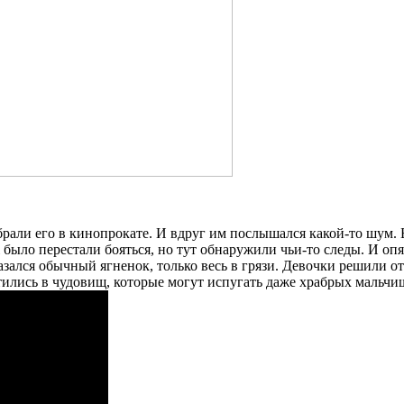
брали его в кинопрокате. И вдруг им послышался какой-то шум. 
ло перестали бояться, но тут обнаружили чьи-то следы. И опят
казался обычный ягненок, только весь в грязи. Девочки решили 
ились в чудовищ, которые могут испугать даже храбрых мальчи