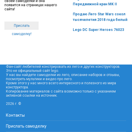
своей самоделки и она
Передвижной кран MK II
появится на страницах нашего
сайта!
Продаю Лего Star Wars сокол
тысячелетия 2018 года белый
Прислать
Lego DC Super Heroes 76023
самоделку!
Фан-сайт любителей констрировать из лего и других конструкторов.
Это не официальный сайт lego.
У нас вы найдете самоделки из лего, описание наборов и отзывы,
посмотреть мультики и видео про лего.
Кроме этого у нас много всего интересного и полезного из мира
конструктора.
Копирование материалов с сайта возможно только с указанием
активной ссылки на источник.
2026 г. ©
Контакты
Прислать самоделку