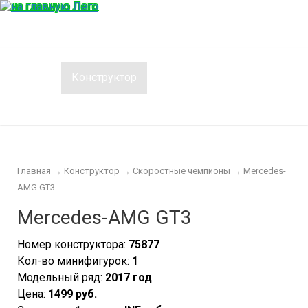
Главная
Конструктор
Интересности
Покупка/продажа Лего б.у.
Новости
Главная
→
Конструктор
→
Скоростные чемпионы
→
Mercedes-
AMG GT3
Mercedes-AMG GT3
Номер конструктора:
75877
Кол-во минифигурок:
1
Модельный ряд:
2017 год
Цена:
1499 руб.