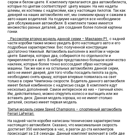
сером и белом цвете. К комплекту прилагаются два автомобилиста,
которые по цветам соответствуют цвету машин. На них надеты
шлемы, их костюмы с надписями, как у настоящих пилотов. Так как
деверей на наших автомобилях нет, мы снимаем крышу и сажаем в
авто наших водителей. На подиуме находится все необходимое
для обслуживания автомобиля. В комплекте также имеется
множество разных деталей, для создания более полной картины
гонки.
Рассмотри вторую модель данной серии – Макларен Р1
, с задней
части коробки также можно увидеть фото настоящего авто и его
подробные характеристики. Вес полученной конструкции
достаточно тяжелый. Автомобиль выполнен в желтом и черном
цвете. Бампера, которых два, собираются по отдельности и
прикрепляются к авто. В наборе представлено большое количество
наклеек, которые более точно воссоздают образ настоящей
машины. Так же как и на остальных автомобилях данной серии,
авто не имеет дверей, для того чтобы посадить пилота за руль,
необходимо снять крышу, которая впервые появилась на свет
только в серии Чемпионы скорости. Водитель данного автомобиля
имеет белый комбинезон с надписью сзади. В комплекте идут
несколько дополнений. Самое интересное из них – гаечный ключ.
Им, действительно, можно открутить колесо и вытащить или же
вставить диск. Данная модель хороша, но не имеет столько
деталей, сколько имеет первая модель.
Третья модель серии Speed Champions – спортивный автомобиль
Ferrari LaFerrari.
На задней части коробке написаны технические характеристики
настоящего автомобиля. Сказано, что максимальная скорость
достигает 350 километров в час, а разгон до ста километров
происходит за 2,8 секунды. Данный комплект включает в себя две