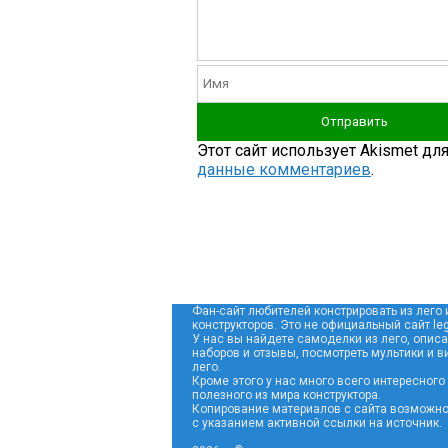
Этот сайт использует Akismet дл
данные комментариев
.
Фан-сайт любителей констрировать из лего 
конструкторов. Это не официальный сайт leg
У нас вы найдете самоделки из лего, опис
наборов и отзывы, посмотреть мультики и в
лего.
Кроме этого у нас много всего интересного
полезного из мира конструктора.
Копирование материалов с сайта возможно
с указанием активной ссылки на источник.