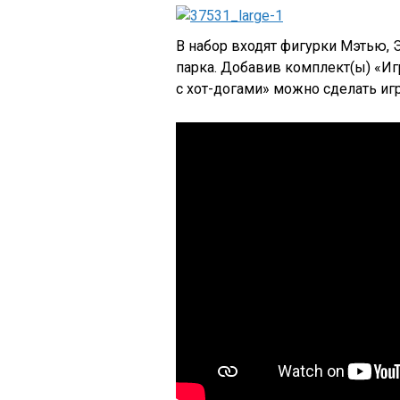
В набор входят фигурки Мэтью, Э
парка. Добавив комплект(ы) «И
с хот-догами» можно сделать иг