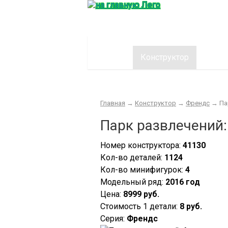
Главная
Конструктор
Интер
Главная
→
Конструктор
→
Френдс
→
Па
Парк развлечений:
Номер конструктора:
41130
Кол-во деталей:
1124
Кол-во минифигурок:
4
Модельный ряд:
2016 год
Цена:
8999 руб.
Стоимость 1 детали:
8 руб.
Серия:
Френдс