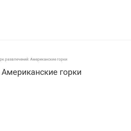
есности
Покупка/продажа Лего б.у.
Новости
рк развлечений: Американские горки
 Американские горки