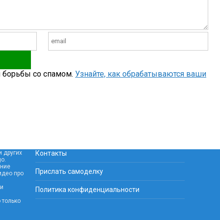
я борьбы со спамом.
Узнайте, как обрабатываются ваши
и других
Контакты
o.
ание
Прислать самоделку
идео про
 и
Политика конфиденциальности
 только