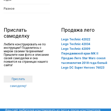
Разное
Прислать
Продажа лего
самоделку
Lego Technic 42022
Lego Technic 42034
Любите конструировать не по
инструкции? Поделитесь с
Lego Technic 42009
миром своими творениями!
Передвижной кран MK II
Пришлите нам фото и описание
своей самоделки и она
Продаю Лего Star Wars сокол
появится на страницах нашего
тысячелетия 2018 года белый
сайта!
Lego DC Super Heroes 76023
Прислать
самоделку!
Фан-сайт любителей констрировать из лего и других конструкторов.