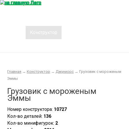
Главная
Конструктор
Интересности
Покупка/продажа Лего б.у.
Новости
Главная
→
Конструктор
→
Джуниорс
→
Грузовик с мороженым
Эммы
Грузовик с мороженым
Эммы
Номер конструктора:
10727
Кол-во деталей:
136
Кол-во минифигурок:
2