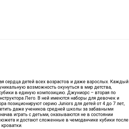
есности
Покупка/продажа Лего б.у.
Новости
шая сердца детей всех возрастов и даже взрослых. Каждый
 уникальную возможность окунуться в мир детства,
 кубики в единую композицию. Джуниорс – вторая по
нструктора Лего. В ней имеются наборы для девочек и
ра позиционируют серию Juniors для детей от 4 до 7 лет,
етить даже учеников средней школы за забавными
начав играть с детьми, оказываются не в состоянии
сюжета и достают сложенные в чемоданчике кубики после
 кроватки.