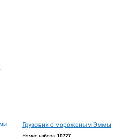
и
Грузовик с мороженым Эммы
Номер набора:
10727