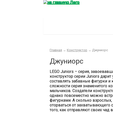
Главная
Конструктор
Интер
Главная
→
Конструктор
→
Джуниорс
Джуниорс
LEGO Juniors – серия, завоевав
конструктор серии Juniors дарит
составлять забавные фигурки и
сложности серия знаменитого ко
мальчиков. Создатели конструкто
однако повсеместно можно встр
фигурками. А сколько взрослых, 
оторваться от захватывающего 
того, как отправляют своих чад в