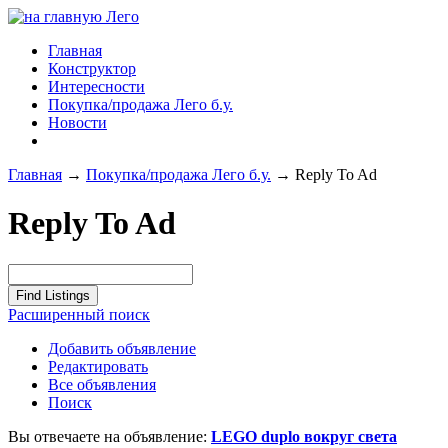
Главная
Конструктор
Интересности
Покупка/продажа Лего б.у.
Новости
Главная
→
Покупка/продажа Лего б.у.
→
Reply To Ad
Reply To Ad
Расширенный поиск
Добавить объявление
Редактировать
Все объявления
Поиск
Вы отвечаете на объявление:
LEGO duplo вокруг света