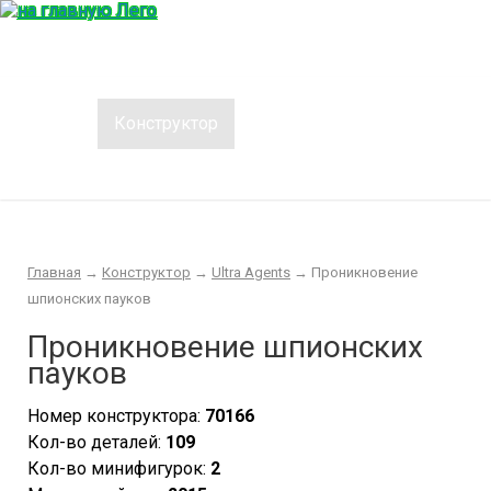
Главная
Конструктор
Интересности
Покупка/продажа Лего б.у.
Новости
Главная
→
Конструктор
→
Ultra Agents
→
Проникновение
шпионских пауков
Проникновение шпионских
пауков
Номер конструктора:
70166
Кол-во деталей:
109
Кол-во минифигурок:
2