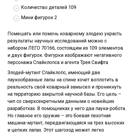
Количество деталей 109
Мини фигурок 2
Помешать или помочь коварному злодею украсть
результаты научных исследований можно с
набором ЛЕГО 70166, состоящим из 109 элементов
и двух фигурок. Фигурки изображают негативного
персонажа Спайклопса и агента Трея Свифта.
Злодей-мутант Спайклопс, имеющий две
паукообразные лапы на спине хочет воплотить в
реальность свой коварный замысел и проникнуть
на территорию закрытой научной базы. Его цель –
чип со сверхсекретными данными о новейших
разработках. В помощниках у него два паука-робота.
Но главное его оружие – это боевая пехотная
машина-мутант, передвигающаяся на трех высоких
и цепких лапах. Этот шагоход может легко