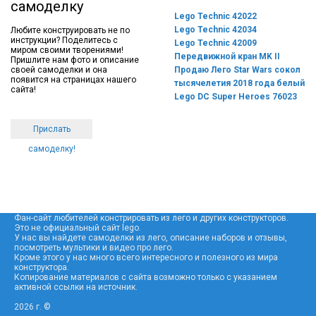
самоделку
Lego Technic 42022
Lego Technic 42034
Любите конструировать не по
инструкции? Поделитесь с
Lego Technic 42009
миром своими творениями!
Передвижной кран MK II
Пришлите нам фото и описание
своей самоделки и она
Продаю Лего Star Wars сокол
появится на страницах нашего
тысячелетия 2018 года белый
сайта!
Lego DC Super Heroes 76023
Прислать
самоделку!
Фан-сайт любителей констрировать из лего и других конструкторов.
Это не официальный сайт lego.
У нас вы найдете самоделки из лего, описание наборов и отзывы,
посмотреть мультики и видео про лего.
Кроме этого у нас много всего интересного и полезного из мира
конструктора.
Копирование материалов с сайта возможно только с указанием
активной ссылки на источник.
2026 г. ©