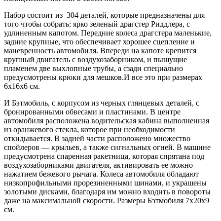
Набор состоит из 304 деталей, которые предназначены для
того чтобы собрать: ярко зеленый драгстер Риддлера, с
удлиненным капотом. Передние колеса драгстера маленькие,
задние крупные, что обеспечивает хорошее сцепление и
маневренность автомобиля. Впереди на капоте крепится
крупный двигатель с воздухозаборником, и пышущие
пламенем две выхлопные трубы, а сзади специально
предусмотрены крюки для мешков.И все это при размерах
6х16х6 см.
И Бэтмобиль, с корпусом из черных глянцевых деталей, с
бронированными обвесами и пластинами. В центре
автомобиля расположена водительская кабина выполненная
из оранжевого стекла, которое при необходимости
откидывается. В задней части расположено множество
спойлеров — крыльев, а также сигнальных огней. В машине
предусмотрена спаренная ракетница, которая спрятана под
воздухозаборниками двигателя, активировать ее можно
нажатием бежевого рычага. Колеса автомобиля обладают
низкопрофильными прорезиненными шинами, и украшены
золотыми дисками, благодаря им можно входить в повороты
даже на максимальной скорости. Размеры Бэтмобиля 7х20х9
см.