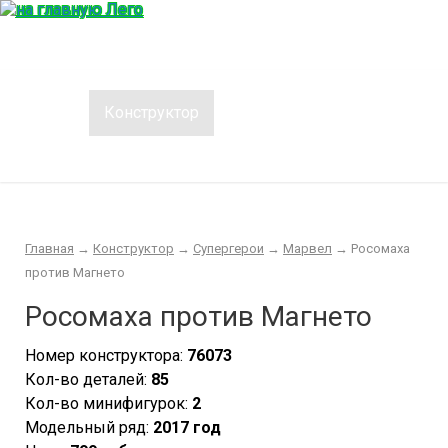
Главная
Конструктор
Интересности
Покупка/продажа Лего б.у.
Новости
Главная
→
Конструктор
→
Супергерои
→
Марвел
→
Росомаха
против Магнето
Росомаха против Магнето
Номер конструктора:
76073
Кол-во деталей:
85
Кол-во минифигурок:
2
Модельный ряд:
2017 год