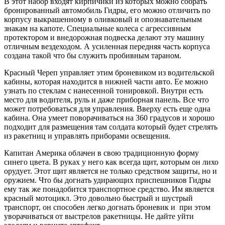
В этот набор входят кирпичики из которых можно собрать
бронированный автомобиль Гидры, его можно отличить по
корпусу выкрашенному в оливковый и опознавательным
знакам на капоте. Специальные колеса с агрессивным
протектором и внедорожная подвеска делают эту машину
отличным вездеходом. А усиленная передняя часть корпуса
создана такой что бы служить пробивным тараном.
Красный Череп управляет этим броневиком из водительской
кабины, которая находится в нижней части авто. Ее можно
узнать по стеклам с нанесенной тонировкой. Внутри есть
место для водителя, руль и даже приборная панель. Все что
может потребоваться для управления. Вверху есть еще одна
кабина. Она умеет поворачиваться на 360 градусов и хорошо
подходит для размещения там солдата который будет стрелять
из ракетниц и управлять приборами освещения.
Капитан Америка облачен в свою традиционную форму
синего цвета. В руках у него как всегда щит, которым он лихо
орудует. Этот щит является не только средством защиты, но и
оружием. Что бы догнать удирающих приспешников Гидры
ему так же понадобится транспортное средство. Им является
красный мотоцикл. Это довольно быстрый и шустрый
транспорт, он способен легко догнать броневик и при этом
уворачиваться от выстрелов ракетницы. Не дайте уйти