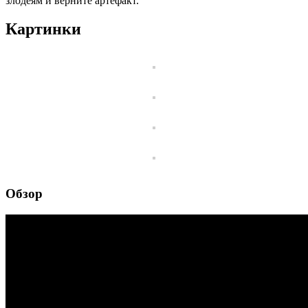
злодеям и верните артефакт.
Картинки
Обзор