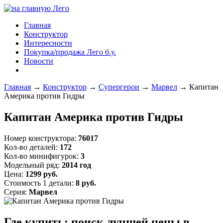
Главная
Конструктор
Интересности
Покупка/продажа Лего б.у.
Новости
Главная
→
Конструктор
→
Супергерои
→
Марвел
→
Капитан
Америка против Гидры
Капитан Америка против Гидры
Номер конструктора:
76017
Кол-во деталей:
172
Кол-во минифигурок:
3
Модельный ряд:
2014 год
Цена:
1299 руб.
Стоимость 1 детали:
8 руб.
Серия:
Марвел
Где купить: поиск лучшей цены в