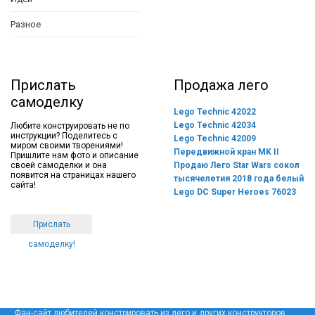
Разное
Прислать
Продажа лего
самоделку
Lego Technic 42022
Lego Technic 42034
Любите конструировать не по
инструкции? Поделитесь с
Lego Technic 42009
миром своими творениями!
Передвижной кран MK II
Пришлите нам фото и описание
своей самоделки и она
Продаю Лего Star Wars сокол
появится на страницах нашего
тысячелетия 2018 года белый
сайта!
Lego DC Super Heroes 76023
Прислать
самоделку!
Фан-сайт любителей констрировать из лего и других конструкторов.