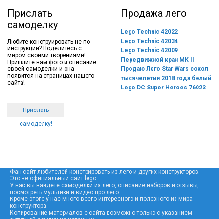
Прислать
Продажа лего
самоделку
Lego Technic 42022
Lego Technic 42034
Любите конструировать не по
инструкции? Поделитесь с
Lego Technic 42009
миром своими творениями!
Передвижной кран MK II
Пришлите нам фото и описание
своей самоделки и она
Продаю Лего Star Wars сокол
появится на страницах нашего
тысячелетия 2018 года белый
сайта!
Lego DC Super Heroes 76023
Прислать
самоделку!
Фан-сайт любителей констрировать из лего и других конструкторов.
Это не официальный сайт lego.
У нас вы найдете самоделки из лего, описание наборов и отзывы,
посмотреть мультики и видео про лего.
Кроме этого у нас много всего интересного и полезного из мира
конструктора.
Копирование материалов с сайта возможно только с указанием