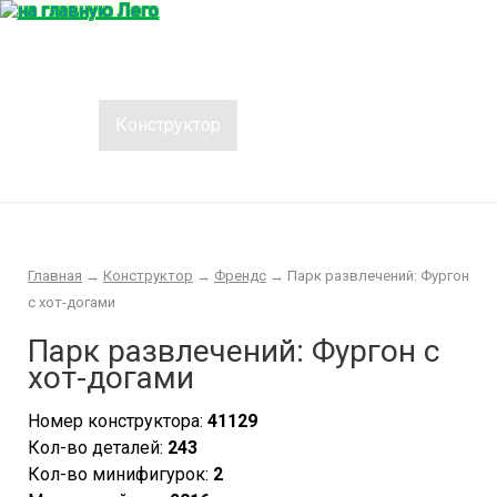
Главная
Конструктор
Интересности
Покупка/продажа Лего б.у.
Новости
Главная
→
Конструктор
→
Френдс
→
Парк развлечений: Фургон
с хот-догами
Парк развлечений: Фургон с
хот-догами
Номер конструктора:
41129
Кол-во деталей:
243
Кол-во минифигурок:
2