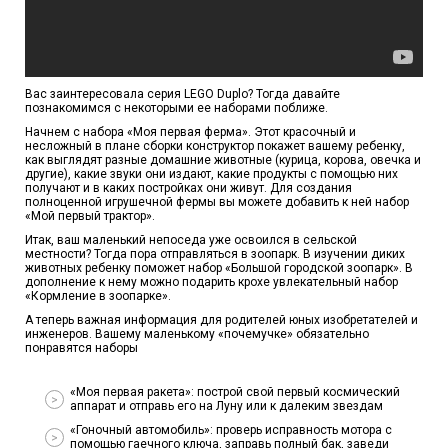
Вас заинтересовала серия LEGO Duplo? Тогда давайте
познакомимся с некоторыми ее наборами поближе.
Начнем с набора «Моя первая ферма». Этот красочный и
несложный в плане сборки конструктор покажет вашему ребенку,
как выглядят разные домашние животные (курица, корова, овечка и
другие), какие звуки они издают, какие продукты с помощью них
получают и в каких постройках они живут. Для создания
полноценной игрушечной фермы вы можете добавить к ней набор
«Мой первый трактор».
Итак, ваш маленький непоседа уже освоился в сельской
местности? Тогда пора отправляться в зоопарк. В изучении диких
животных ребенку поможет набор «Большой городской зоопарк». В
дополнение к нему можно подарить крохе увлекательный набор
«Кормление в зоопарке».
А теперь важная информация для родителей юных изобретателей и
инженеров. Вашему маленькому «почемучке» обязательно
понравятся наборы
«Моя первая ракета»: построй свой первый космический
аппарат и отправь его на Луну или к далеким звездам
«Гоночный автомобиль»: проверь исправность мотора с
помощью гаечного ключа, заправь полный бак, заведи