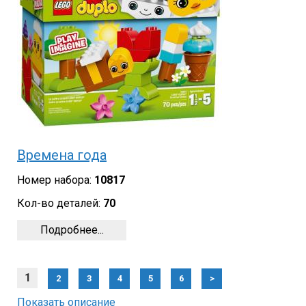
Времена года
Номер набора:
10817
Кол-во деталей:
70
Подробнее...
1
2
3
4
5
6
>
Показать описание