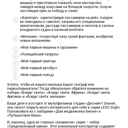
машину и приготовься показать свое мастерство,
лавируя между конусами на большой скорости, получи
настоящий приз за победу в гонке!
«Аэропорт»: зарегистрируй пассажиров на рейс, погрузи
их чемоданы в самолет, заправь его специальным
авиатопливом, рассади пассажиров и пилотов в салоне
воздушного судна и начинай взлетать
«Механик»: почувствуй силу своей фантазии, изобретая
новые механизмы
«Мои первые машины и грузовики»
«Полицейский патруль»
«Мой первый трактор»
«Мой первый автобус»
«Мой первый поезд»
Хотите, чтобы из вашего малыша вырос географ или
первооткрыватель? Тогда обязательно обратите внимание на
наборы «Вокруг света», «Вокруг света: Африка», «Вокруг света:
Арктика» и «Вокруг света: малыши».
Ваши дети в восторге от мультфильмов студии «Дисней»? Значит,
они смогут открыть много интересного для себя в серии LEGO Duplo.
Познакомьте их с наборами «Дом медвежонка Винни» и
«Путешествие Мака».
И, наконец, одна из главных «изюминок» серии – набор
«Средневековый замок». Этот уникальный конструктор содержит