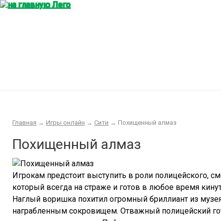
Главная
Конструктор
Интересности
Покупка/продажа Лего б.у.
Новости
Главная
→
Игры онлайн
→
Сити
→
Похищенный алмаз
Похищенный алмаз
Игрокам предстоит выступить в роли полицейского, см
который всегда на страже и готов в любое время кинут
Наглый воришка похитил огромный бриллиант из музея
награбленным сокровищем. Отважный полицейский гот