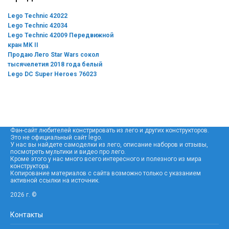
Lego Technic 42022
Lego Technic 42034
Lego Technic 42009 Передвижной
кран MK II
Продаю Лего Star Wars сокол
тысячелетия 2018 года белый
Lego DC Super Heroes 76023
Фан-сайт любителей констрировать из лего и других конструкторов.
Это не официальный сайт lego.
У нас вы найдете самоделки из лего, описание наборов и отзывы,
посмотреть мультики и видео про лего.
Кроме этого у нас много всего интересного и полезного из мира
конструктора.
Копирование материалов с сайта возможно только с указанием
активной ссылки на источник.
2026 г. ©
Контакты