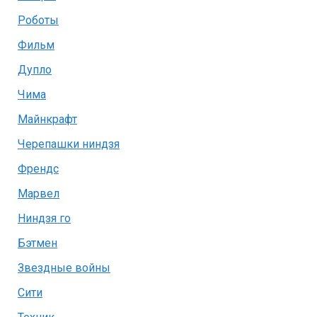
Роботы
Фильм
Дупло
Чима
Майнкрафт
Черепашки ниндзя
Френдс
Марвел
Ниндзя го
Бэтмен
Звездные войны
Сити