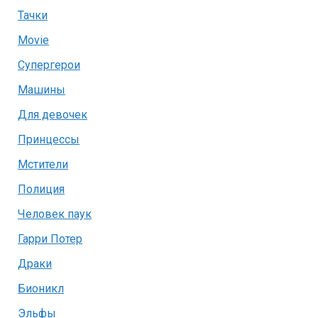
Тачки
Movie
Супергерои
Машины
Для девочек
Принцессы
Мстители
Полиция
Человек паук
Гарри Потер
Драки
Бионикл
Эльфы