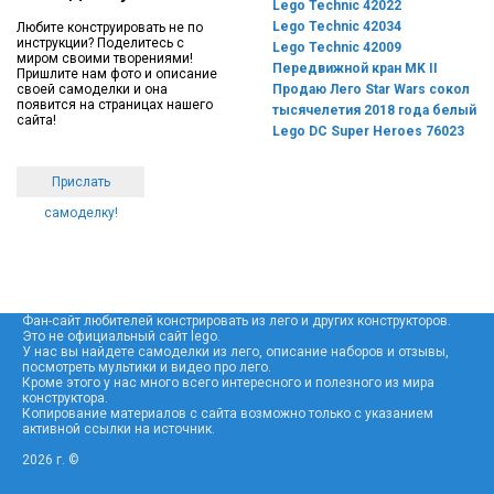
Lego Technic 42022
Lego Technic 42034
Любите конструировать не по
инструкции? Поделитесь с
Lego Technic 42009
миром своими творениями!
Передвижной кран MK II
Пришлите нам фото и описание
своей самоделки и она
Продаю Лего Star Wars сокол
появится на страницах нашего
тысячелетия 2018 года белый
сайта!
Lego DC Super Heroes 76023
Прислать
самоделку!
Фан-сайт любителей констрировать из лего и других конструкторов.
Это не официальный сайт lego.
У нас вы найдете самоделки из лего, описание наборов и отзывы,
посмотреть мультики и видео про лего.
Кроме этого у нас много всего интересного и полезного из мира
конструктора.
Копирование материалов с сайта возможно только с указанием
активной ссылки на источник.
2026 г. ©