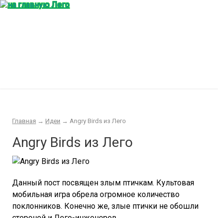
Главная
Конструктор
Интересности
Покупка/продажа Лего б.у.
Новости
Главная
→
Идеи
→
Angry Birds из Лего
Angry Birds из Лего
Данный пост посвящен злым птичкам. Культовая
мобильная игра обрела огромное количество
поклонников. Конечно же, злые птички не обошли
стороной и Лего-инженеров.