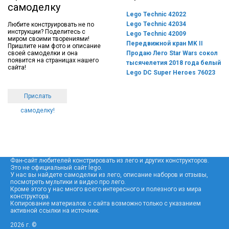
самоделку
Lego Technic 42022
Lego Technic 42034
Любите конструировать не по
инструкции? Поделитесь с
Lego Technic 42009
миром своими творениями!
Передвижной кран MK II
Пришлите нам фото и описание
своей самоделки и она
Продаю Лего Star Wars сокол
появится на страницах нашего
тысячелетия 2018 года белый
сайта!
Lego DC Super Heroes 76023
Прислать
самоделку!
Фан-сайт любителей констрировать из лего и других конструкторов.
Это не официальный сайт lego.
У нас вы найдете самоделки из лего, описание наборов и отзывы,
посмотреть мультики и видео про лего.
Кроме этого у нас много всего интересного и полезного из мира
конструктора.
Копирование материалов с сайта возможно только с указанием
активной ссылки на источник.
2026 г. ©