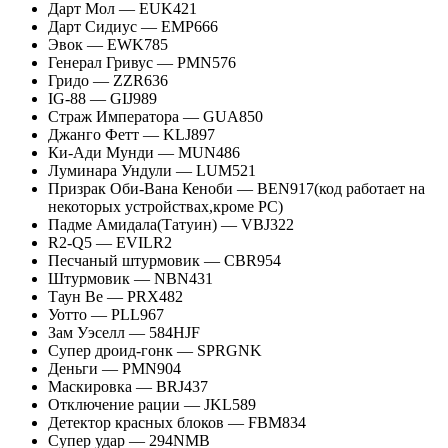
Дарт Мол — EUK421
Дарт Сидиус — EMP666
Эвок — EWK785
Генерал Гривус — PMN576
Гридо — ZZR636
IG-88 — GIJ989
Страж Императора — GUA850
Джанго Фетт — KLJ897
Ки-Ади Мунди — MUN486
Луминара Ундули — LUM521
Призрак Оби-Вана Кеноби — BEN917(код работает на
некоторых устройствах,кроме PC)
Падме Амидала(Татуин) — VBJ322
R2-Q5 — EVILR2
Песчаный штурмовик — CBR954
Штурмовик — NBN431
Таун Ве — PRX482
Уотто — PLL967
Зам Уэселл — 584HJF
Супер дроид-гонк — SPRGNK
Деньги — PMN904
Маскировка — BRJ437
Отключение рации — JKL589
Детектор красных блоков — FBM834
Супер удар — 294NMB