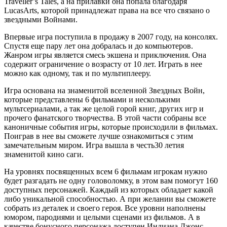
Traveller’s Tales, а на прилавки она попала благодаря
LucasArts, которой принадлежат права на все что связано о
звездными Войнами.
Впервые игра поступила в продажу в 2007 году, на консолях.
Спустя еще пару лет она добралась и до компьютеров.
Жанром игры является смесь экшена и приключения. Она
содержит ограничение о возрасту от 10 лет. Играть в нее
можно как одному, так и по мультиплееру.
Игра основана на знаменитой вселенной Звездных Войн,
которые представлены 6 фильмами и несколькими
мультсериалами, а так же целой горой книг, других игр и
прочего фанатского творчества. В этой части собраны все
каноничные события игры, которые происходили в фильмах.
Поиграв в нее вы сможете лучше ознакомиться с этим
замечательным миром. Игра вышла в честь30 летия
знаменитой кино саги.
На уровнях посвященных всем 6 фильмам игрокам нужно
будет разгадать не одну головоломку, в этом вам помогут 160
доступных персонажей. Каждый из которых обладает какой
либо уникальной способностью. А при желании вы сможете
собрать из деталек и своего героя. Все уровни наполнены
юмором, пародиями и целыми сценами из фильмов. А в
качестве бонусного персонажа доступен Индиана Джонс,