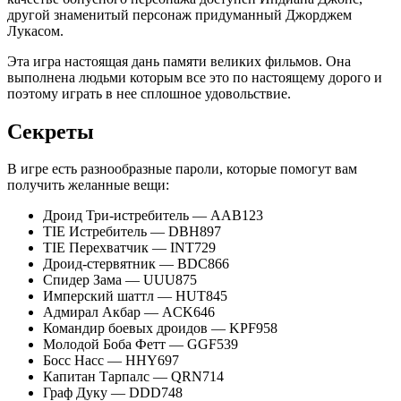
другой знаменитый персонаж придуманный Джорджем
Лукасом.
Эта игра настоящая дань памяти великих фильмов. Она
выполнена людьми которым все это по настоящему дорого и
поэтому играть в нее сплошное удовольствие.
Секреты
В игре есть разнообразные пароли, которые помогут вам
получить желанные вещи:
Дроид Три-истребитель — AAB123
TIE Истребитель — DBH897
TIE Перехватчик — INT729
Дроид-стервятник — BDC866
Спидер Зама — UUU875
Имперский шаттл — HUT845
Адмирал Акбар — ACK646
Командир боевых дроидов — KPF958
Молодой Боба Фетт — GGF539
Босс Насс — HHY697
Капитан Тарпалс — QRN714
Граф Дуку — DDD748