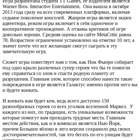
Игра разработана студией TT Games, ее издателем является
Warner Bros. Interactive Entertainment. Она вышла в октябре
2013 года сразу на всех современных платформах, включая
седьмое поколение консолей. Жанром игры является экшен
адвентюра, режим игры включает в себя одиночное и
кооперативное прохождение. А отзывы критиков об игре
довольно хороши. Средняя оценка на сайте MetaCritic равна
78. Возрастное ограничение установлено на отметке 10 лет, а
значит почти что все желающие смогут сыграть в эту
замечательную игру.
Сюжет игры повествует нам о том, как Ник Фьюри собирает
под одно крыло различных супер героев что бы те помогли
ему справиться со злом и спасти родную планету от
разрушения. Главным злом, которое способно нанести такие
повреждения в игре является Галактус именно против него вы
и будете воевать.
И воевать вам будет кем, ведь всего доступно 150
разнообразных героев со всех уголков вселенной Марвел. У
каждого из них, по традиции, есть уникальные возможности
которые помогут вам проходить трудные места. Главным
местом действия, как и в комиксах является Нью Йорк,
причем Большое яблоко в лего версии сохранило ряд своих
достопримечательностей, так что бегать по его улицам будет