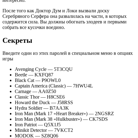
интересно.
После того как Доктор Дум и Локи вызвали доску
Серебряного Серфера она развалилась на части, в которых
содержится сила. Вы должны обогнать злодеев и первыми
собрать все кусочки воедино.
Секреты
Введите один из этих паролей в специальном меню в опциях
игры
Avenging Cycle — 5T3CQU
Beetle — KXFQ87
Black Cat — P9OWL0
Captain America (Classic) — 7HWU4L
Carnage — AA0Z50
Classic Thor — H8CSE6
Howard the Duck — J58RSS
Hydra Soldier — B7AA3K
Iron Man (Mark 17 «Heart Breaker») — 2NGSRZ
Iron Man (Mark 38 «Hulkbuster») — CK7SDS
Iron Patriot — Q5X1J5
Minikit Detector — 7VKCT2
MODOK — SZ8Q06