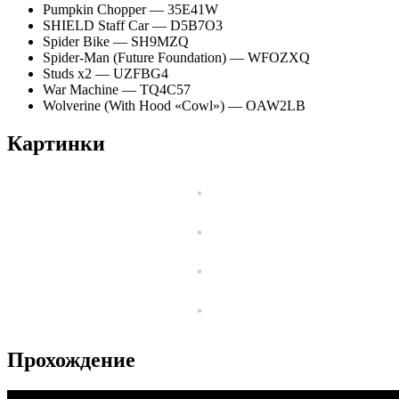
Pumpkin Chopper — 35E41W
SHIELD Staff Car — D5B7O3
Spider Bike — SH9MZQ
Spider-Man (Future Foundation) — WFOZXQ
Studs x2 — UZFBG4
War Machine — TQ4C57
Wolverine (With Hood «Cowl») — OAW2LB
Картинки
Прохождение