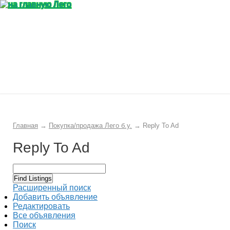
Главная
Конструктор
Интересности
Покупка/продажа Лего б.у.
Новости
Главная
→
Покупка/продажа Лего б.у.
→
Reply To Ad
Reply To Ad
Расширенный поиск
Добавить объявление
Редактировать
Все объявления
Поиск