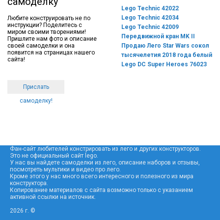
самоделку
Lego Technic 42022
Lego Technic 42034
Любите конструировать не по
инструкции? Поделитесь с
Lego Technic 42009
миром своими творениями!
Передвижной кран MK II
Пришлите нам фото и описание
своей самоделки и она
Продаю Лего Star Wars сокол
появится на страницах нашего
тысячелетия 2018 года белый
сайта!
Lego DC Super Heroes 76023
Прислать
самоделку!
Фан-сайт любителей констрировать из лего и других конструкторов.
Это не официальный сайт lego.
У нас вы найдете самоделки из лего, описание наборов и отзывы,
посмотреть мультики и видео про лего.
Кроме этого у нас много всего интересного и полезного из мира
конструктора.
Копирование материалов с сайта возможно только с указанием
активной ссылки на источник.
2026 г. ©