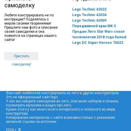
самоделку
Lego Technic 42022
Lego Technic 42034
Любите конструировать не по
инструкции? Поделитесь с
Lego Technic 42009
миром своими творениями!
Передвижной кран MK II
Пришлите нам фото и описание
своей самоделки и она
Продаю Лего Star Wars сокол
появится на страницах нашего
тысячелетия 2018 года белый
сайта!
Lego DC Super Heroes 76023
Прислать
самоделку!
Фан-сайт любителей констрировать из лего и других конструкторов.
Это не официальный сайт lego.
У нас вы найдете самоделки из лего, описание наборов и отзывы,
посмотреть мультики и видео про лего.
Кроме этого у нас много всего интересного и полезного из мира
конструктора.
Копирование материалов с сайта возможно только с указанием
активной ссылки на источник.
2026 г. ©