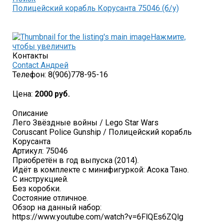
Полицейский корабль Корусанта 75046 (б/у)
Нажмите,
чтобы увеличить
Контакты
Contact Андрей
Телефон:
8(906)778-95-16
Цена:
2000 руб.
Описание
Лего Звёздные войны / Lego Star Wars
Coruscant Police Gunship / Полицейский корабль
Корусанта
Артикул: 75046
Приобретён в год выпуска (2014).
Идёт в комплекте с минифигуркой: Асока Тано.
С инструкцией.
Без коробки.
Состояние отличное.
Обзор на данный набор:
https://www.youtube.com/watch?v=6FlQEs6ZQlg