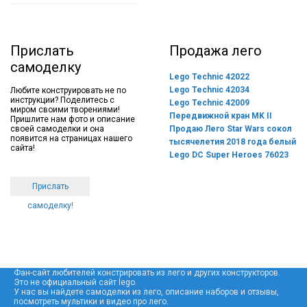
Прислать
Продажа лего
самоделку
Lego Technic 42022
Lego Technic 42034
Любите конструировать не по
инструкции? Поделитесь с
Lego Technic 42009
миром своими творениями!
Передвижной кран MK II
Пришлите нам фото и описание
своей самоделки и она
Продаю Лего Star Wars сокол
появится на страницах нашего
тысячелетия 2018 года белый
сайта!
Lego DC Super Heroes 76023
Прислать
самоделку!
Фан-сайт любителей констрировать из лего и других конструкторов.
Это не официальный сайт lego.
У нас вы найдете самоделки из лего, описание наборов и отзывы,
посмотреть мультики и видео про лего.