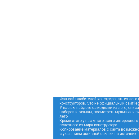
Фан-сайт любителей констрировать из лего 
конструкторов. Это не официальный сайт leg
У нас вы найдете самоделки из лего, опис
наборов и отзывы, посмотреть мультики и в
лего.
Кроме этого у нас много всего интересного
полезного из мира конструктора.
Копирование материалов с сайта возможно
с указанием активной ссылки на источник.