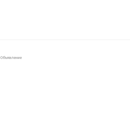
есности
Покупка/продажа Лего б.у.
Новости
→
Объявление