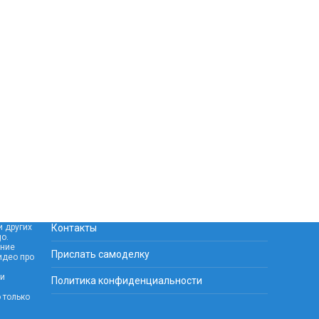
и других
Контакты
o.
ание
Прислать самоделку
идео про
 и
Политика конфиденциальности
 только