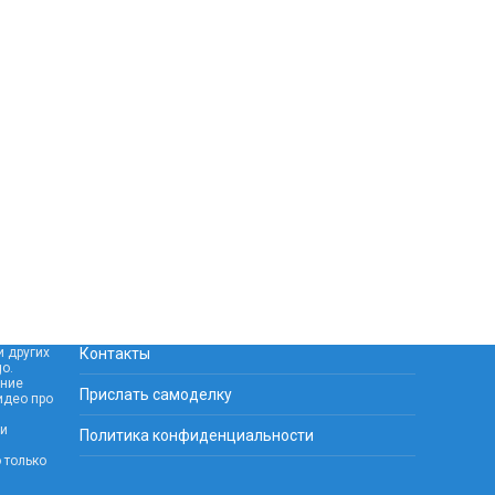
и других
Контакты
o.
ание
Прислать самоделку
идео про
 и
Политика конфиденциальности
 только