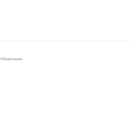
есности
Покупка/продажа Лего б.у.
Новости
→
Объявление