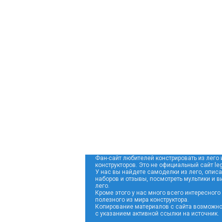
Фан-сайт любителей констрировать из лего 
конструкторов. Это не официальный сайт leg
У нас вы найдете самоделки из лего, опис
наборов и отзывы, посмотреть мультики и в
лего.
Кроме этого у нас много всего интересного
полезного из мира конструктора.
Копирование материалов с сайта возможно
с указанием активной ссылки на источник.